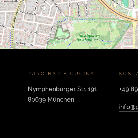
PURO BAR E CUCINA
KONT
Nymphenburger Str. 191
+49 8
80639 München
info@p