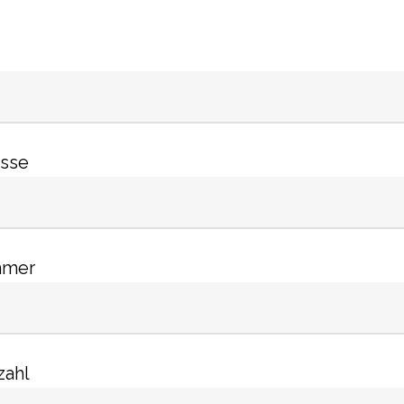
esse
mmer
zahl