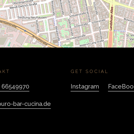
AKT
GET SOCIAL
9 66549970
Instagram
FaceBoo
uro-bar-cucina.de